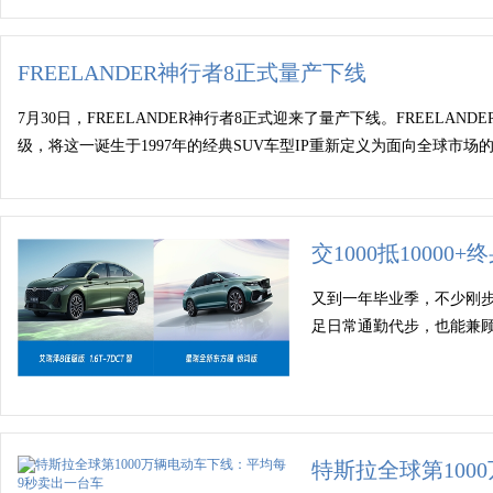
FREELANDER神行者8正式量产下线
7月30日，FREELANDER神行者8正式迎来了量产下线。FREEL
级，将这一诞生于1997年的经典SUV车型IP重新定义为面向全球市场的新
交1000抵1000
又到一年毕业季，不少刚步
足日常通勤代步，也能兼
场中，星瑞全新东方曜与艾
特斯拉全球第100