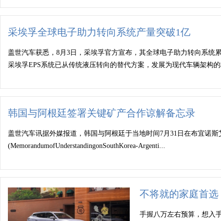
采埃孚全球电子助力转向系统产量突破1亿
盖世汽车获悉，8月3日，采埃孚官方宣布，其全球电子助力转向系统累计
采埃孚EPS系统已从传统液压转向的替代方案，发展为现代车辆架构的核
韩国与阿根廷签署关键矿产合作谅解备忘录
盖世汽车讯据外媒报道，韩国与阿根廷于当地时间7月31日在布宜诺
(MemorandumofUnderstandingonSouthKorea-Argenti...
不将就的家庭首选
手握八万左右预算，想入手