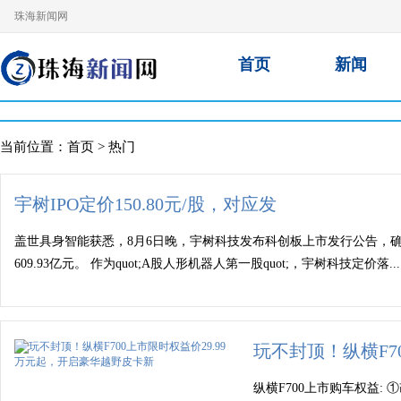
珠海新闻网
首页
新闻
当前位置：
首页
>
热门
宇树IPO定价150.80元/股，对应发
盖世具身智能获悉，8月6日晚，宇树科技发布科创板上市发行公告，确定
609.93亿元。 作为quot;A股人形机器人第一股quot;，宇树科技定价落...
玩不封顶！纵横F7
纵横F700上市购车权益: ①